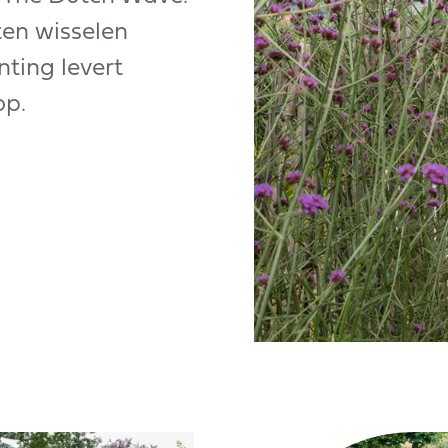
ten wisselen
nting levert
op.