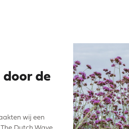
n door de
akten wij een
p The Dutch Wave.