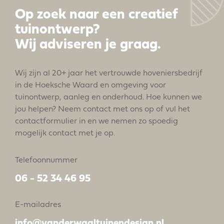
Op zoek naar een creatief
tuinontwerp?
Wij adviseren je graag.
Wij zijn al 20+ jaar het vertrouwde hoveniersbedrijf
in de Hoeksche Waard en omgeving voor
tuinontwerp, aanleg en onderhoud. Hoe kunnen we
jou helpen? Neem contact met ons op of vul het
contactformulier in en we nemen zo spoedig
mogelijk contact met je op.
Telefoonnummer
06 - 52 34 46 95
E-mailadres
info@vanderwaaltuinendesign.nl