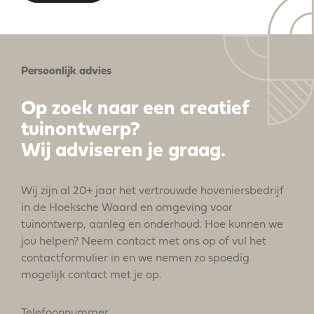
Persoonlijk advies
Op zoek naar een creatief
tuinontwerp?
Wij adviseren je graag.
Wij zijn al 20+ jaar het vertrouwde hoveniersbedrijf
in de Hoeksche Waard en omgeving voor
tuinontwerp, aanleg en onderhoud. Hoe kunnen we
jou helpen? Neem contact met ons op of vul het
contactformulier in en we nemen zo spoedig
mogelijk contact met je op.
Telefoonnummer